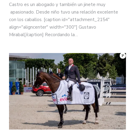
Castro es un abogado y también un jinete muy
apasionado. Desde niño tuvo una relación excelente
con los caballos. [caption id="attachment_2154"
align="aligncenter" width="300"] Gustavo
Mirabal[/caption] Recordando la…