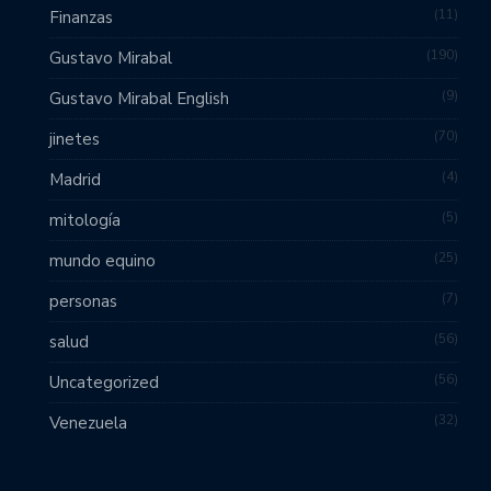
11
Finanzas
190
Gustavo Mirabal
9
Gustavo Mirabal English
70
jinetes
4
Madrid
5
mitología
25
mundo equino
7
personas
56
salud
56
Uncategorized
32
Venezuela