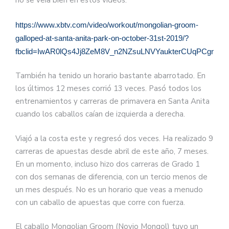
no se veía bien en estos vídeos.
https://www.xbtv.com/video/workout/mongolian-groom-
galloped-at-santa-anita-park-on-october-31st-2019/?
fbclid=IwAR0lQs4Jj8ZeM8V_n2NZsuLNVYaukterCUqPCgn19
También ha tenido un horario bastante abarrotado. En
los últimos 12 meses corrió 13 veces. Pasó todos los
entrenamientos y carreras de primavera en Santa Anita
cuando los caballos caían de izquierda a derecha.
Viajó a la costa este y regresó dos veces. Ha realizado 9
carreras de apuestas desde abril de este año, 7 meses.
En un momento, incluso hizo dos carreras de Grado 1
con dos semanas de diferencia, con un tercio menos de
un mes después. No es un horario que veas a menudo
con un caballo de apuestas que corre con fuerza.
El caballo Mongolian Groom (Novio Mongol) tuvo un