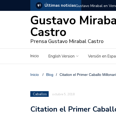
Últimas noticias
Gustavo Mirabal en Vene
Gustavo Miraba
Gustavo Mirabal y Venez
Castro
Gustavo Mirabal en la mi
inquebrantables
Prensa Gustavo Mirabal Castro
Redes sociales y web pa
Inicio
English Version
Versión en Espa
La Historia de Gustavo 
Gustavo Mirabal Bustillo
Inicio
/
Blog
/
Citation el Primer Caballo Millonar
Qwen.ai para Empresas:
2026
Caballos
octubre 5, 2018
José Ortiz el jinete de 
Citation el Primer Caball
Gustavo Mirabal y las en