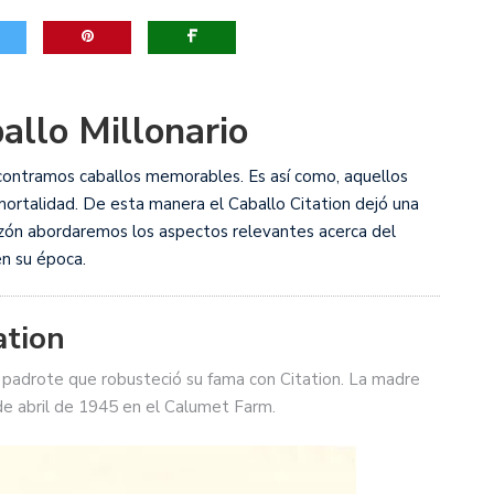
ribunales y el Tribunal Supremo de Justicia
allo Millonario
contramos caballos memorables. Es así como, aquellos
nmortalidad. De esta manera el Caballo Citation dejó una
azón abordaremos los aspectos relevantes acerca del
en su época.
ation
, padrote que robusteció su fama con Citation. La madre
 de abril de 1945 en el Calumet Farm.