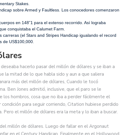
ementary Stakes.
Handicap sobre Armed y Faultless. Los conocedores comenzaron
 cuerpos en 148”1 para el extenso recorrido. Así lograba
a que conquistaba el Calumet Farm.
es carreras (el Stars and Stripes Handicap igualando el record
ás de US$100,000.
ólares
 deseaba hacerlo pasar del millón de dólares y se iban a
 la mitad de lo que habla sido y aun a que saliera
ganara más del millón de dólares, Cuando le tocó
ma. Ben Jones admitió, inclusive, que el paro se le
 los hombros, cosa que no iba a perder fácilmente el
r condición para seguir corriendo, Citation hubiese perdido
. Pero el millón de dólares era la meta y lo iban a buscar.
del millón de dólares. Luego de fallar en el Argonaut
iunfar en el Century Handicap. Finalmente en el Hollywood