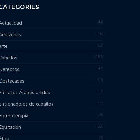
CATEGORIES
44
Actualidad
10
Amazonas
62
arte
253
Caballos
44
Derechos
13
Destacadas
14
Emiratos Árabes Unidos
11
entrenadores de caballos
15
Equinoterapia
23
Equitación
3
Ética