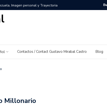
zuela, Imagen personal y Trayectoria
l
uela: Un amor por su tierra natal
ra – El Piedrazo: Un modelo de éxito integral y valores
ra la educación financiera de Gustavo Mirabal
Contactos / Contact Gustavo Mirabal Castro
Blog
ñol
Mirabal Castro
s, el padre de Gustavo Mirabal
Caballos Albinos
io
 Guía de Herramientas y Casos de Uso Prácticos en
Puerto Rico que irá al Derby 2019
o Millonario
trañas de la ley: Una exploración sobre el acceso a la