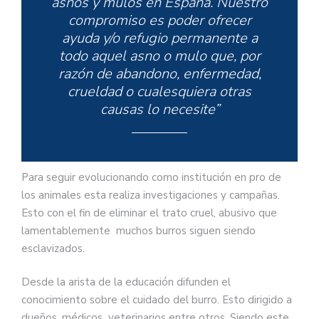
asnos y mulos en España. Nuestro
compromiso es poder ofrecer
ayuda y/o refugio permanente a
todo aquel asno o mulo que, por
razón de abandono, enfermedad,
crueldad o cualesquiera otras
causas lo necesite”
Para seguir evolucionando como institución en pro de
los animales esta realiza investigaciones y campañas.
Esto con el fin de eliminar el trato cruel, abusivo que
lamentablemente muchos burros siguen siendo
esclavizados.
Desde la arista de la educación difunden el
conocimiento sobre el cuidado del burro. Esto dirigido a
dueños, médicos veterinarios entre otros. Siendo este