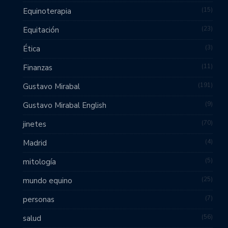
15
Equinoterapia
23
Equitación
3
Ética
11
Finanzas
191
Gustavo Mirabal
9
Gustavo Mirabal English
70
jinetes
4
Madrid
5
mitología
25
mundo equino
7
personas
56
salud