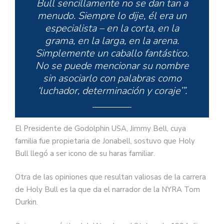
Bull sencillamente no se dan tan a
menudo. Siempre lo dije, él era un
especialista – en la corta, en la
grama, en la larga, en la arena.
Simplemente un caballo fantástico.
No se puede mencionar su nombre
sin asociarlo con palabras como
‘luchador, determinación y coraje’”.
El Presidente de Godolphin USA, Jimmy Bell, cuya
familia fue propietaria de Jonabell, sostuvo que Holy
Bull llegó a ser icono de su haras familiar.
Otra de las opiniones que resultan valiosas de la carrera
de Holy Bull es la que da el narrador de la NYRA Tom
Durkin.