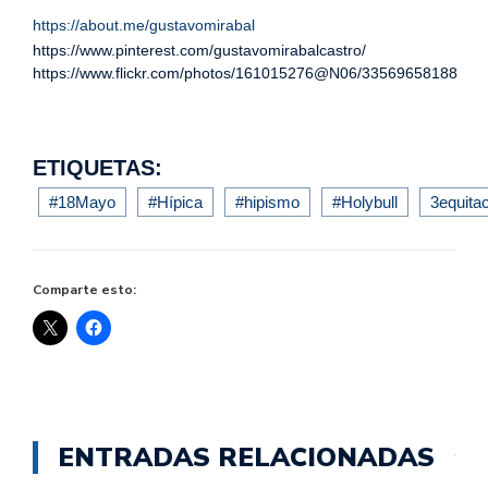
https://about.me/gustavomirabal
https://www.pinterest.com/gustavomirabalcastro/
https://www.flickr.com/photos/161015276@N06/33569658188
ETIQUETAS:
#18Mayo
#Hípica
#hipismo
#Holybull
3equita
Comparte esto:
ENTRADAS RELACIONADAS