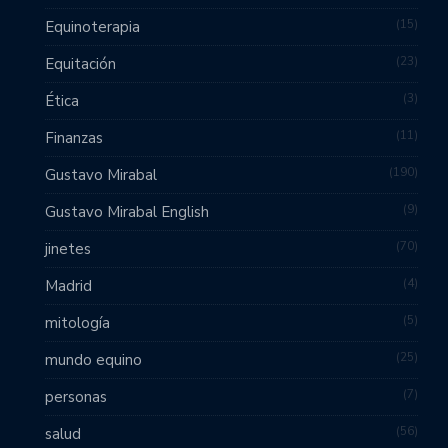
15
Equinoterapia
23
Equitación
3
Ética
11
Finanzas
190
Gustavo Mirabal
9
Gustavo Mirabal English
70
jinetes
4
Madrid
5
mitología
25
mundo equino
7
personas
56
salud