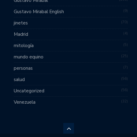
Gustavo Mirabal
9
Gustavo Mirabal English
70
jinetes
4
Madrid
5
mitología
25
mundo equino
7
personas
56
salud
56
Uncategorized
32
Venezuela