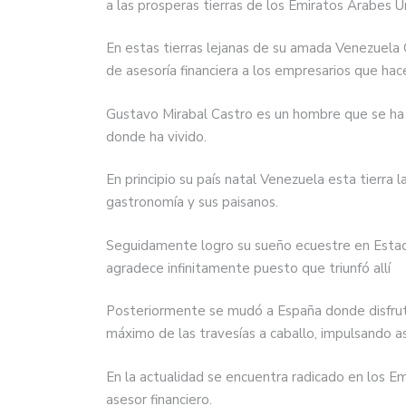
a las prosperas tierras de los Emiratos Árabes U
En estas tierras lejanas de su amada Venezuela G
de asesoría financiera a los empresarios que hacen
Gustavo Mirabal Castro es un hombre que se ha n
donde ha vivido.
En principio su país natal Venezuela esta tierra 
gastronomía y sus paisanos.
Seguidamente logro su sueño ecuestre en Estados 
agradece infinitamente puesto que triunfó allí
Posteriormente se mudó a España donde disfruto d
máximo de las travesías a caballo, impulsando a
En la actualidad se encuentra radicado en los 
asesor financiero.