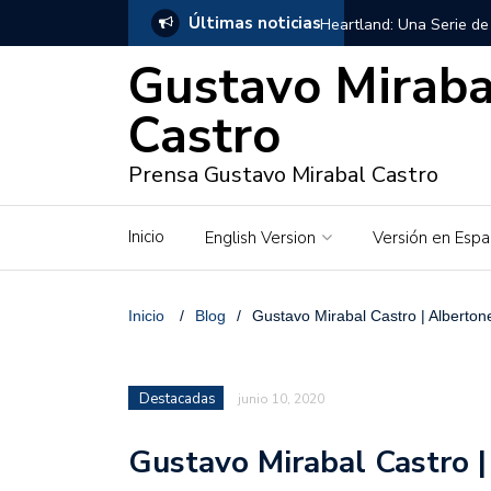
Últimas noticias
Heartland: Una Serie de
Gustavo Miraba
Georgie Fleming-Morris,
Castro
Gustavo Mirabal en Vene
Prensa Gustavo Mirabal Castro
Gustavo Mirabal y Venez
Gustavo Mirabal en la mi
Inicio
English Version
Versión en Espa
inquebrantables
Redes sociales y web pa
Inicio
/
Blog
/
Gustavo Mirabal Castro | Alberto
La Historia de Gustavo 
Destacadas
junio 10, 2020
Gustavo Mirabal Bustillo
Gustavo Mirabal Castro 
Qwen.ai para Empresas: