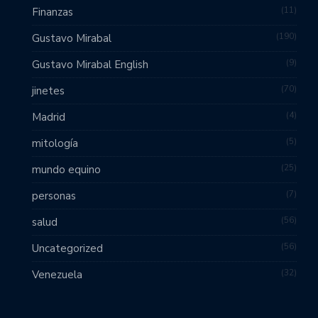
11
Finanzas
190
Gustavo Mirabal
9
Gustavo Mirabal English
70
jinetes
4
Madrid
5
mitología
25
mundo equino
7
personas
56
salud
56
Uncategorized
32
Venezuela