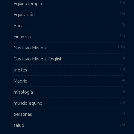
15
Equinoterapia
23
Equitación
3
Ética
11
Finanzas
190
Gustavo Mirabal
9
Gustavo Mirabal English
70
jinetes
4
Madrid
5
mitología
25
mundo equino
7
personas
56
salud