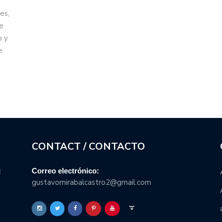
es,
e
o y
e
CONTACT / CONTACTO
Correo electrónico:
l
gustavomirabalcastro2@gmail.com