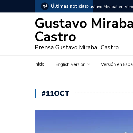
Últimas noticias
Gustavo Mirabal en Vene
Gustavo Miraba
Gustavo Mirabal y Venez
Castro
Gustavo Mirabal en la mi
inquebrantables
Prensa Gustavo Mirabal Castro
Redes sociales y web pa
Inicio
English Version
Versión en Espa
La Historia de Gustavo 
Gustavo Mirabal Bustillo
#11OCT
Qwen.ai para Empresas:
2026
José Ortiz el jinete de 
Gustavo Mirabal y las en