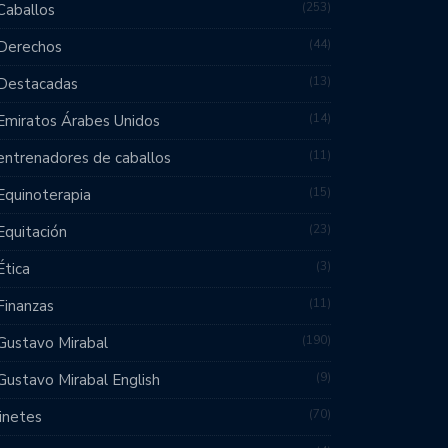
253
Caballos
44
Derechos
13
Destacadas
14
Emiratos Árabes Unidos
11
entrenadores de caballos
15
Equinoterapia
23
Equitación
3
Ética
11
Finanzas
190
Gustavo Mirabal
9
Gustavo Mirabal English
70
jinetes