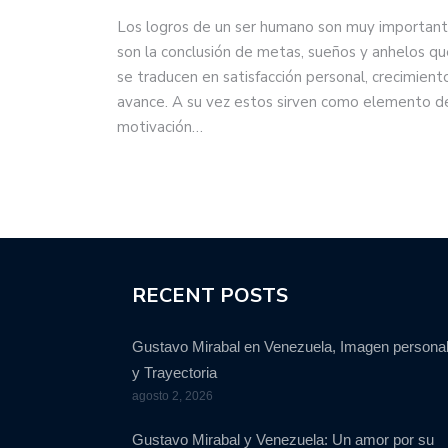
Los logros de un ser humano son muy important
son la conclusión de metas, sueños y anhelos qu
se traducen en satisfacción personal, crecimient
avance. A su vez estos sirven como elemento d
motivación…
RECENT POSTS
Gustavo Mirabal en Venezuela, Imagen persona
y Trayectoria
agosto 2, 2026
Gustavo Mirabal y Venezuela: Un amor por su