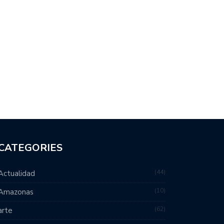
CATEGORIES
44
Actualidad
10
Amazonas
62
arte