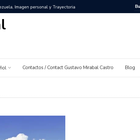
zuela, Imagen personal y Trayectoria
l
uela: Un amor por su tierra natal
ra – El Piedrazo: Un modelo de éxito integral y valores
ra la educación financiera de Gustavo Mirabal
Contactos / Contact Gustavo Mirabal Castro
Blog
ñol
Mirabal Castro
s, el padre de Gustavo Mirabal
Caballos Albinos
 Guía de Herramientas y Casos de Uso Prácticos en
Puerto Rico que irá al Derby 2019
trañas de la ley: Una exploración sobre el acceso a la