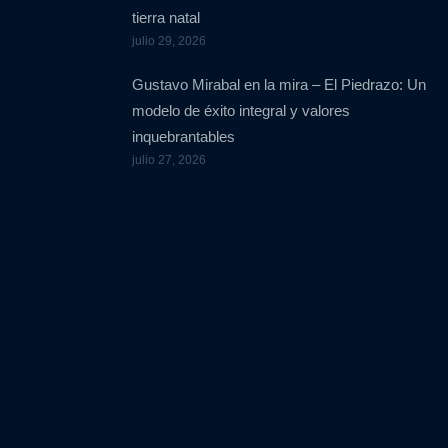
tierra natal
julio 29, 2026
Gustavo Mirabal en la mira – El Piedrazo: Un
modelo de éxito integral y valores
inquebrantables
julio 27, 2026