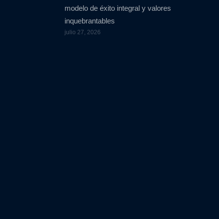
modelo de éxito integral y valores
inquebrantables
julio 27, 2026