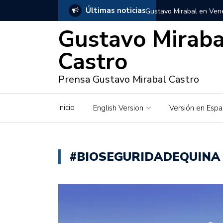
Últimas noticias
Gustavo Mirabal en Vene
Gustavo Miraba
Gustavo Mirabal y Venez
Castro
Gustavo Mirabal en la mi
inquebrantables
Prensa Gustavo Mirabal Castro
Redes sociales y web pa
Inicio
English Version
Versión en Espa
La Historia de Gustavo 
Gustavo Mirabal Bustillo
#BIOSEGURIDADEQUINA
Qwen.ai para Empresas:
2026
José Ortiz el jinete de 
Gustavo Mirabal y las en