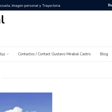
zuela, Imagen personal y Trayectoria
l
uela: Un amor por su tierra natal
ra – El Piedrazo: Un modelo de éxito integral y valores
ra la educación financiera de Gustavo Mirabal
Contactos / Contact Gustavo Mirabal Castro
Blog
ñol
Mirabal Castro
s, el padre de Gustavo Mirabal
Caballos Albinos
 Guía de Herramientas y Casos de Uso Prácticos en
Puerto Rico que irá al Derby 2019
trañas de la ley: Una exploración sobre el acceso a la