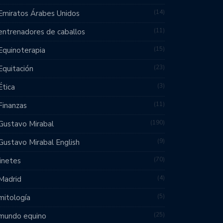
14
Emiratos Árabes Unidos
11
entrenadores de caballos
15
Equinoterapia
23
Equitación
3
Ética
11
Finanzas
190
Gustavo Mirabal
9
Gustavo Mirabal English
70
jinetes
4
Madrid
5
mitología
25
mundo equino