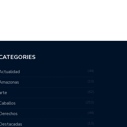
CATEGORIES
44
Actualidad
10
Amazonas
62
arte
253
Caballos
44
Derechos
13
Destacadas