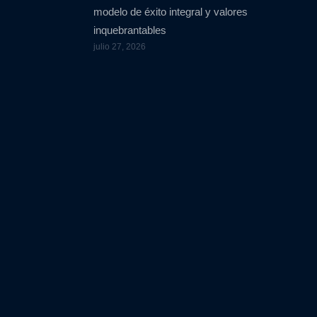
modelo de éxito integral y valores
inquebrantables
julio 27, 2026