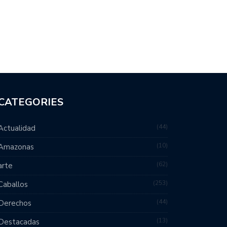
CATEGORIES
44
Actualidad
10
Amazonas
62
arte
253
Caballos
44
Derechos
13
Destacadas