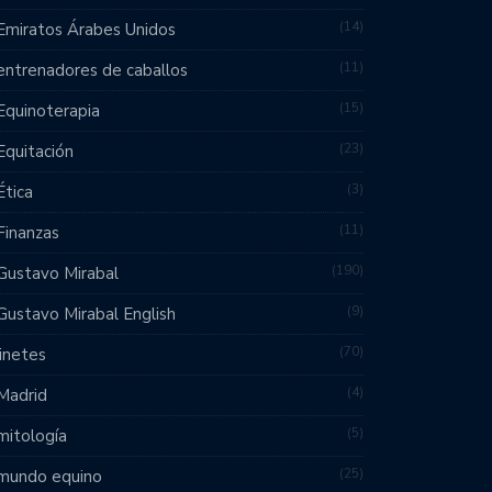
14
Emiratos Árabes Unidos
11
entrenadores de caballos
15
Equinoterapia
23
Equitación
3
Ética
11
Finanzas
190
Gustavo Mirabal
9
Gustavo Mirabal English
70
jinetes
4
Madrid
5
mitología
25
mundo equino