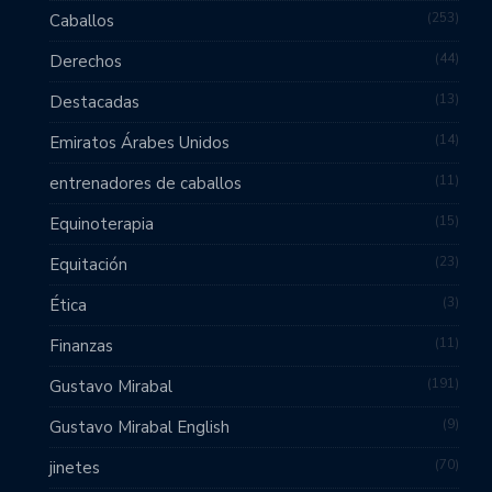
253
Caballos
44
Derechos
13
Destacadas
14
Emiratos Árabes Unidos
11
entrenadores de caballos
15
Equinoterapia
23
Equitación
3
Ética
11
Finanzas
191
Gustavo Mirabal
9
Gustavo Mirabal English
70
jinetes