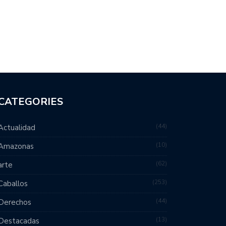
CATEGORIES
44
Actualidad
10
Amazonas
62
arte
253
Caballos
44
Derechos
13
Destacadas