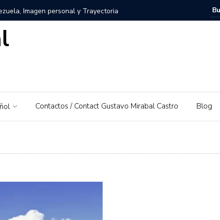
zuela, Imagen personal y Trayectoria
l
uela: Un amor por su tierra natal
ra – El Piedrazo: Un modelo de éxito integral y valores
ra la educación financiera de Gustavo Mirabal
Contactos / Contact Gustavo Mirabal Castro
Blog
ñol
Mirabal Castro
s, el padre de Gustavo Mirabal
Caballos Albinos
 Guía de Herramientas y Casos de Uso Prácticos en
Puerto Rico que irá al Derby 2019
trañas de la ley: Una exploración sobre el acceso a la