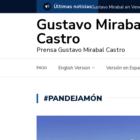
Últimas noticias
Gustavo Mirabal en Vene
Gustavo Miraba
Gustavo Mirabal y Venez
Castro
Gustavo Mirabal en la mi
inquebrantables
Prensa Gustavo Mirabal Castro
Redes sociales y web pa
Inicio
English Version
Versión en Espa
La Historia de Gustavo 
Gustavo Mirabal Bustillo
#PANDEJAMÓN
Qwen.ai para Empresas:
2026
José Ortiz el jinete de 
Gustavo Mirabal y las en