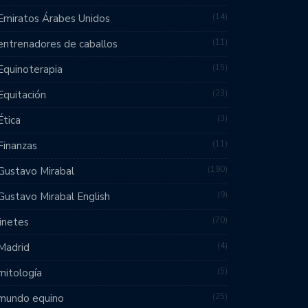
14
Emiratos Árabes Unidos
11
entrenadores de caballos
15
Equinoterapia
23
Equitación
3
Ética
11
Finanzas
190
Gustavo Mirabal
9
Gustavo Mirabal English
70
jinetes
4
Madrid
5
mitología
25
mundo equino