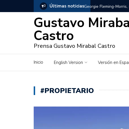
Últimas noticias
Georgie Fleming-Morris,
Gustavo Miraba
Gustavo Mirabal en Vene
Castro
Gustavo Mirabal y Venez
Prensa Gustavo Mirabal Castro
Gustavo Mirabal en la mi
inquebrantables
Inicio
English Version
Versión en Espa
Redes sociales y web pa
La Historia de Gustavo 
#PROPIETARIO
Gustavo Mirabal Bustillo
Qwen.ai para Empresas:
2026
José Ortiz el jinete de 