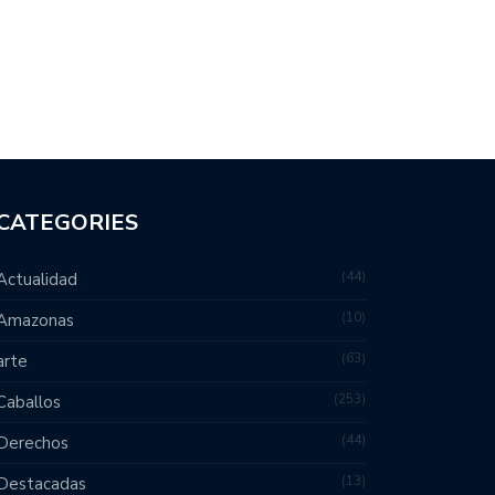
CATEGORIES
44
Actualidad
10
Amazonas
63
arte
253
Caballos
44
Derechos
13
Destacadas