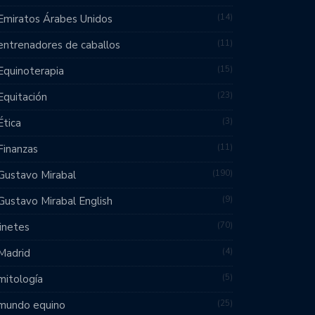
14
Emiratos Árabes Unidos
11
entrenadores de caballos
15
Equinoterapia
23
Equitación
3
Ética
11
Finanzas
190
Gustavo Mirabal
9
Gustavo Mirabal English
70
jinetes
4
Madrid
5
mitología
25
mundo equino