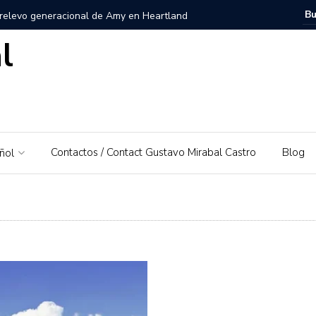
 relevo generacional de Amy en Heartland
l
zuela, Imagen personal y Trayectoria
uela: Un amor por su tierra natal
ra – El Piedrazo: Un modelo de éxito integral y valores
Contactos / Contact Gustavo Mirabal Castro
Blog
ñol
ra la educación financiera de Gustavo Mirabal
Mirabal Castro
s, el padre de Gustavo Mirabal
Caballos Albinos
 Guía de Herramientas y Casos de Uso Prácticos en
Puerto Rico que irá al Derby 2019