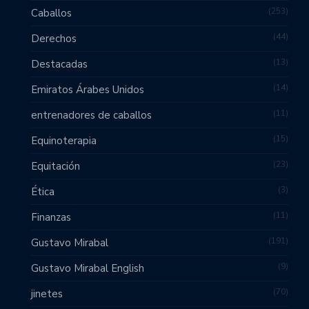
253
Caballos
44
Derechos
13
Destacadas
14
Emiratos Árabes Unidos
11
entrenadores de caballos
15
Equinoterapia
23
Equitación
3
Ética
11
Finanzas
191
Gustavo Mirabal
9
Gustavo Mirabal English
70
jinetes