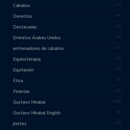
253
Caballos
44
Derechos
13
Destacadas
14
Emiratos Árabes Unidos
11
entrenadores de caballos
15
Equinoterapia
23
Equitación
3
Ética
11
Finanzas
191
Gustavo Mirabal
9
Gustavo Mirabal English
70
jinetes