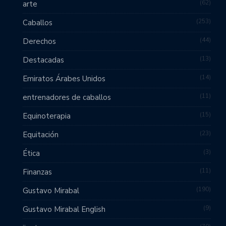
62
arte
253
Caballos
44
Derechos
13
Destacadas
14
Emiratos Árabes Unidos
11
entrenadores de caballos
15
Equinoterapia
23
Equitación
3
Ética
11
Finanzas
190
Gustavo Mirabal
9
Gustavo Mirabal English