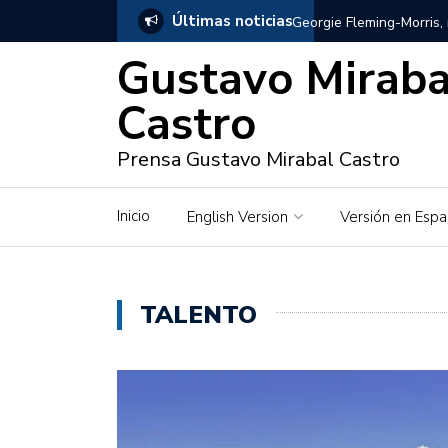
Últimas noticias
Georgie Fleming-Morris,
Gustavo Miraba
Gustavo Mirabal en Vene
Castro
Gustavo Mirabal y Venez
Prensa Gustavo Mirabal Castro
Gustavo Mirabal en la mi
inquebrantables
Inicio
English Version
Versión en Espa
Redes sociales y web pa
La Historia de Gustavo 
TALENTO
Gustavo Mirabal Bustillo
Qwen.ai para Empresas:
2026
José Ortiz el jinete de 