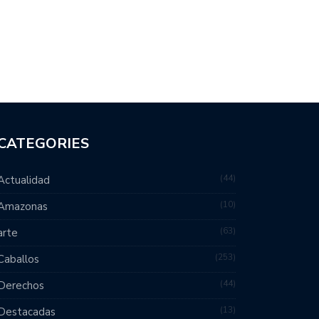
CATEGORIES
44
Actualidad
10
Amazonas
63
arte
253
Caballos
44
Derechos
13
Destacadas