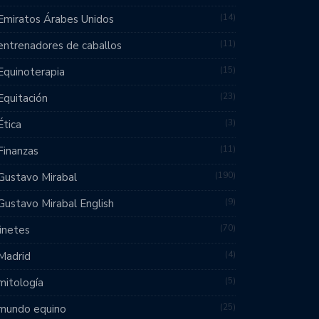
14
Emiratos Árabes Unidos
11
entrenadores de caballos
15
Equinoterapia
23
Equitación
3
Ética
11
Finanzas
190
Gustavo Mirabal
9
Gustavo Mirabal English
70
jinetes
4
Madrid
5
mitología
25
mundo equino