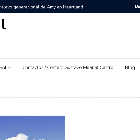
 relevo generacional de Amy en Heartland
l
zuela, Imagen personal y Trayectoria
uela: Un amor por su tierra natal
ra – El Piedrazo: Un modelo de éxito integral y valores
Contactos / Contact Gustavo Mirabal Castro
Blog
ñol
ra la educación financiera de Gustavo Mirabal
Mirabal Castro
s, el padre de Gustavo Mirabal
Caballos Albinos
 Guía de Herramientas y Casos de Uso Prácticos en
Puerto Rico que irá al Derby 2019