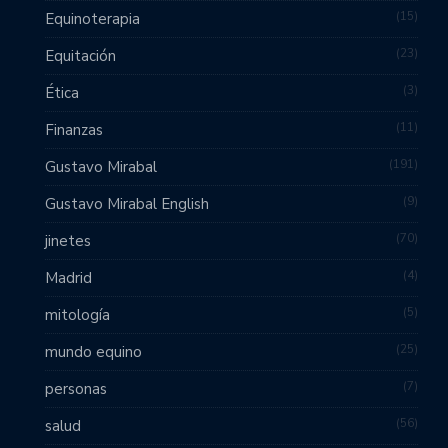
15
Equinoterapia
23
Equitación
3
Ética
11
Finanzas
191
Gustavo Mirabal
9
Gustavo Mirabal English
70
jinetes
4
Madrid
5
mitología
25
mundo equino
7
personas
56
salud