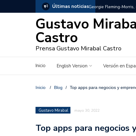
Últimas noticias
Georgie Fleming-Morris,
Gustavo Miraba
Gustavo Mirabal en Vene
Castro
Gustavo Mirabal y Venez
Prensa Gustavo Mirabal Castro
Gustavo Mirabal en la mi
inquebrantables
Inicio
English Version
Versión en Espa
Redes sociales y web pa
La Historia de Gustavo 
Inicio
/
Blog
/
Top apps para negocios y empre
Gustavo Mirabal Bustillo
Gustavo Mirabal
mayo 30, 2022
Qwen.ai para Empresas:
2026
Top apps para negocios 
José Ortiz el jinete de 