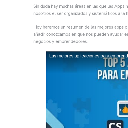
Sin duda hay muchas áreas en las que las Apps 
nosotros el ser organizados y sistemáticos a la 
Hoy haremos un resumen de las mejores apps pa
añadir conozcamos en que nos pueden ayudar est
negocios y emprendedores.
Las mejores aplicaciones para empren