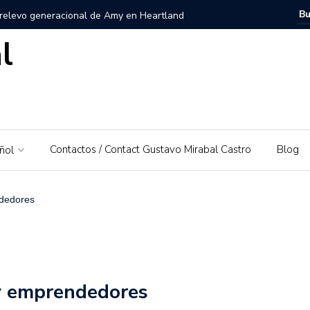
 relevo generacional de Amy en Heartland
l
zuela, Imagen personal y Trayectoria
uela: Un amor por su tierra natal
ra – El Piedrazo: Un modelo de éxito integral y valores
Contactos / Contact Gustavo Mirabal Castro
Blog
ñol
ra la educación financiera de Gustavo Mirabal
Mirabal Castro
ndedores
s, el padre de Gustavo Mirabal
Caballos Albinos
 Guía de Herramientas y Casos de Uso Prácticos en
y emprendedores
Puerto Rico que irá al Derby 2019