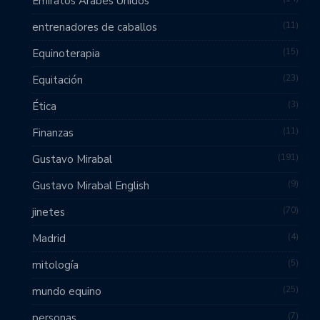
Emiratos Árabes Unidos
11
entrenadores de caballos
15
Equinoterapia
23
Equitación
3
Ética
11
Finanzas
191
Gustavo Mirabal
9
Gustavo Mirabal English
70
jinetes
4
Madrid
5
mitología
25
mundo equino
7
personas