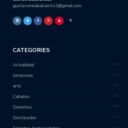
gustavomirabalcastro2@gmail.com
CATEGORIES
44
Actualidad
10
Amazonas
63
arte
253
Caballos
44
Derechos
13
Destacadas
14