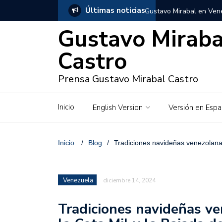
Últimas noticias
Gustavo Mirabal en Vene
Gustavo Miraba
Gustavo Mirabal y Venez
Castro
Gustavo Mirabal en la mi
inquebrantables
Prensa Gustavo Mirabal Castro
Redes sociales y web pa
Inicio
English Version
Versión en Espa
La Historia de Gustavo 
Gustavo Mirabal Bustillo
Inicio
/
Blog
/
Tradiciones navideñas venezolanas
Qwen.ai para Empresas:
2026
Venezuela
diciembre 14, 2024
José Ortiz el jinete de 
Tradiciones navideñas ve
Gustavo Mirabal y las en