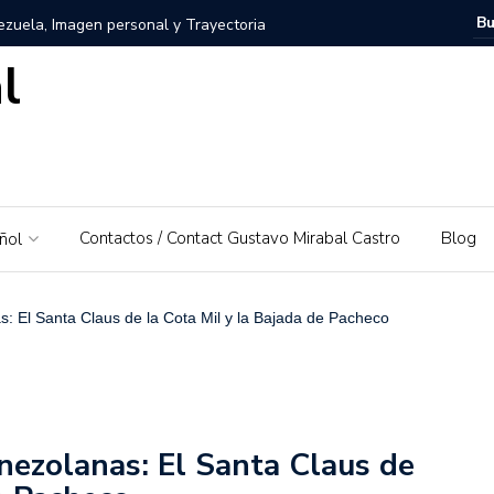
zuela, Imagen personal y Trayectoria
l
uela: Un amor por su tierra natal
ra – El Piedrazo: Un modelo de éxito integral y valores
ra la educación financiera de Gustavo Mirabal
Contactos / Contact Gustavo Mirabal Castro
Blog
ñol
Mirabal Castro
s, el padre de Gustavo Mirabal
Caballos Albinos
: El Santa Claus de la Cota Mil y la Bajada de Pacheco
 Guía de Herramientas y Casos de Uso Prácticos en
Puerto Rico que irá al Derby 2019
nezolanas: El Santa Claus de
trañas de la ley: Una exploración sobre el acceso a la