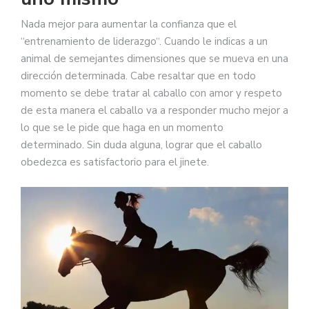
Nada mejor para aumentar la confianza que el
“entrenamiento de liderazgo“. Cuando le indicas a un
animal de semejantes dimensiones que se mueva en una
dirección determinada. Cabe resaltar que en todo
momento se debe tratar al caballo con amor y respeto
de esta manera el caballo va a responder mucho mejor a
lo que se le pide que haga en un momento
determinado. Sin duda alguna, lograr que el caballo
obedezca es satisfactorio para el jinete.