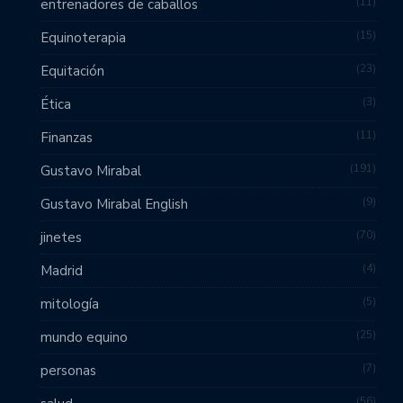
11
entrenadores de caballos
15
Equinoterapia
23
Equitación
3
Ética
11
Finanzas
191
Gustavo Mirabal
9
Gustavo Mirabal English
70
jinetes
4
Madrid
5
mitología
25
mundo equino
7
personas
56