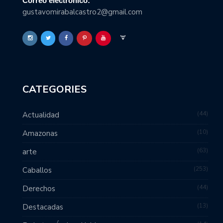
Correo electrónico:
gustavomirabalcastro2@gmail.com
CATEGORIES
44
Actualidad
10
Amazonas
63
arte
253
Caballos
44
Derechos
13
Destacadas