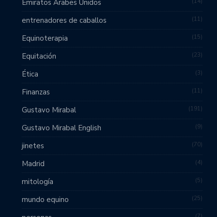
14
Emiratos Árabes Unidos
11
entrenadores de caballos
15
Equinoterapia
23
Equitación
3
Ética
11
Finanzas
191
Gustavo Mirabal
9
Gustavo Mirabal English
70
jinetes
4
Madrid
5
mitología
25
mundo equino
7