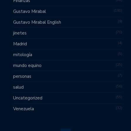
Finanzas
191
Gustavo Mirabal
9
Gustavo Mirabal English
70
jinetes
4
Madrid
5
mitología
25
mundo equino
7
personas
56
salud
55
Uncategorized
32
Venezuela