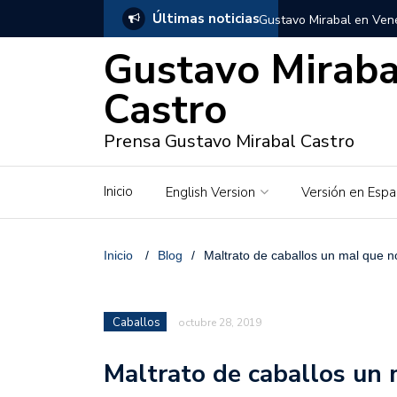
Últimas noticias
Gustavo Mirabal en Vene
Gustavo Miraba
Gustavo Mirabal y Venez
Castro
Gustavo Mirabal en la mi
inquebrantables
Prensa Gustavo Mirabal Castro
Redes sociales y web pa
Inicio
English Version
Versión en Espa
La Historia de Gustavo 
Gustavo Mirabal Bustillo
Inicio
/
Blog
/
Maltrato de caballos un mal que n
Qwen.ai para Empresas:
2026
Caballos
octubre 28, 2019
José Ortiz el jinete de 
Maltrato de caballos un 
Gustavo Mirabal y las en