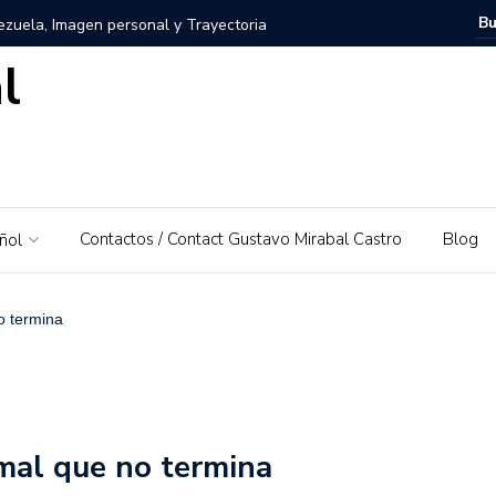
zuela, Imagen personal y Trayectoria
l
uela: Un amor por su tierra natal
ra – El Piedrazo: Un modelo de éxito integral y valores
ra la educación financiera de Gustavo Mirabal
Contactos / Contact Gustavo Mirabal Castro
Blog
ñol
Mirabal Castro
s, el padre de Gustavo Mirabal
Caballos Albinos
o termina
 Guía de Herramientas y Casos de Uso Prácticos en
Puerto Rico que irá al Derby 2019
mal que no termina
trañas de la ley: Una exploración sobre el acceso a la