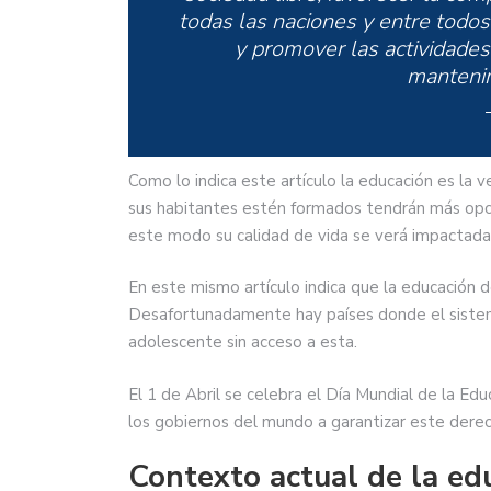
todas las naciones y entre todos 
y promover las actividades
mantenim
Como lo indica este artículo la educación es la v
sus habitantes estén formados tendrán más opc
este modo su calidad de vida se verá impactada
En este mismo artículo indica que la educación d
Desafortunadamente hay países donde el sistem
adolescente sin acceso a esta.
El 1 de Abril se celebra el Día Mundial de la Ed
los gobiernos del mundo a garantizar este dere
Contexto actual de la ed