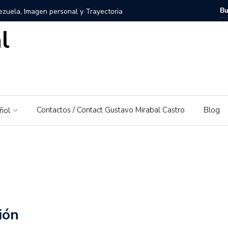
zuela, Imagen personal y Trayectoria
l
uela: Un amor por su tierra natal
ra – El Piedrazo: Un modelo de éxito integral y valores
ra la educación financiera de Gustavo Mirabal
Contactos / Contact Gustavo Mirabal Castro
Blog
ñol
Mirabal Castro
s, el padre de Gustavo Mirabal
Caballos Albinos
 Guía de Herramientas y Casos de Uso Prácticos en
Puerto Rico que irá al Derby 2019
ión
trañas de la ley: Una exploración sobre el acceso a la