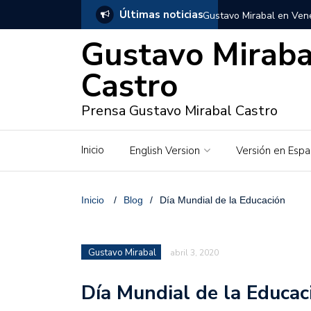
Últimas noticias
Gustavo Mirabal en Vene
Gustavo Miraba
Gustavo Mirabal y Venez
Castro
Gustavo Mirabal en la mi
inquebrantables
Prensa Gustavo Mirabal Castro
Redes sociales y web pa
Inicio
English Version
Versión en Espa
La Historia de Gustavo 
Gustavo Mirabal Bustillo
Inicio
/
Blog
/
Día Mundial de la Educación
Qwen.ai para Empresas:
2026
Gustavo Mirabal
abril 3, 2020
José Ortiz el jinete de 
Día Mundial de la Educac
Gustavo Mirabal y las en