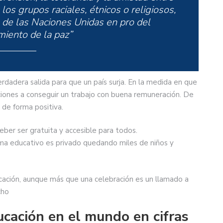
los grupos raciales, étnicos o religiosos,
 de las Naciones Unidas en pro del
iento de la paz”
erdadera salida para que un país surja. En la medida en que
iones a conseguir un trabajo con buena remuneración. De
 de forma positiva.
eber ser gratuita y accesible para todos.
a educativo es privado quedando miles de niños y
ucación, aunque más que una celebración es un llamado a
cho
ucación en el mundo en cifras