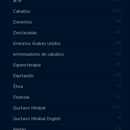
arte
253
Caballos
44
Derechos
13
Destacadas
14
Emiratos Árabes Unidos
11
entrenadores de caballos
15
Equinoterapia
23
Equitación
3
Ética
11
Finanzas
191
Gustavo Mirabal
9
Gustavo Mirabal English
70
jinetes