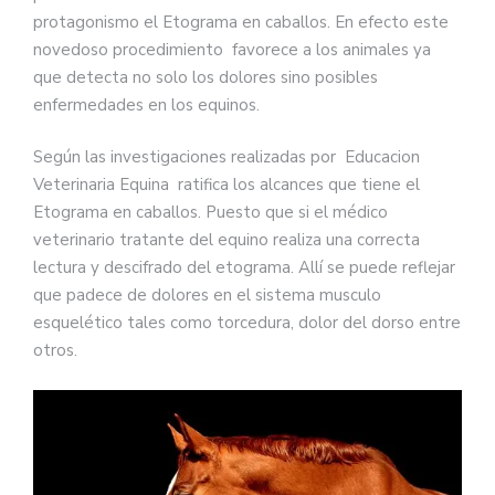
protagonismo el Etograma en caballos. En efecto este
novedoso procedimiento favorece a los animales ya
que detecta no solo los dolores sino posibles
enfermedades en los equinos.
Según las investigaciones realizadas por Educacion
Veterinaria Equina ratifica los alcances que tiene el
Etograma en caballos. Puesto que si el médico
veterinario tratante del equino realiza una correcta
lectura y descifrado del etograma. Allí se puede reflejar
que padece de dolores en el sistema musculo
esquelético tales como torcedura, dolor del dorso entre
otros.