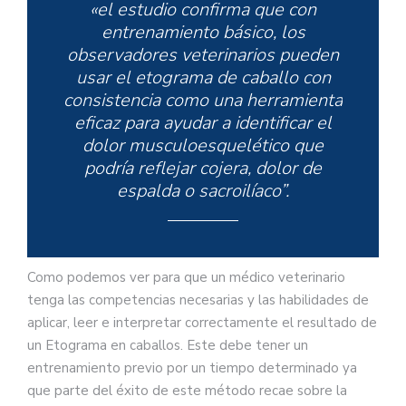
«el estudio confirma que con
entrenamiento básico, los
observadores veterinarios pueden
usar el etograma de caballo con
consistencia como una herramienta
eficaz para ayudar a identificar el
dolor musculoesquelético que
podría reflejar cojera, dolor de
espalda o sacroilíaco”.
Como podemos ver para que un médico veterinario
tenga las competencias necesarias y las habilidades de
aplicar, leer e interpretar correctamente el resultado de
un Etograma en caballos. Este debe tener un
entrenamiento previo por un tiempo determinado ya
que parte del éxito de este método recae sobre la