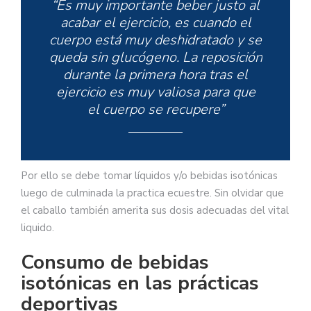
“Es muy importante beber justo al
acabar el ejercicio, es cuando el
cuerpo está muy deshidratado y se
queda sin glucógeno. La reposición
durante la primera hora tras el
ejercicio es muy valiosa para que
el cuerpo se recupere”
Por ello se debe tomar líquidos y/o bebidas isotónicas
luego de culminada la practica ecuestre. Sin olvidar que
el caballo también amerita sus dosis adecuadas del vital
liquido.
Consumo de bebidas
isotónicas en las prácticas
deportivas