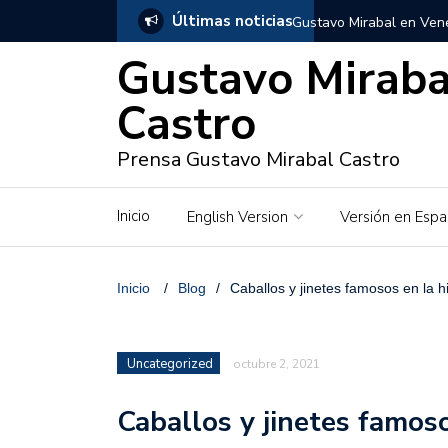
Últimas noticias
Gustavo Mirabal en Vene
Gustavo Miraba
Gustavo Mirabal y Venez
Castro
Gustavo Mirabal en la mi
inquebrantables
Prensa Gustavo Mirabal Castro
Redes sociales y web pa
Inicio
English Version
Versión en Espa
La Historia de Gustavo 
Gustavo Mirabal Bustillo
Inicio
/
Blog
/
Caballos y jinetes famosos en la hi
Qwen.ai para Empresas:
2026
Uncategorized
octubre 2, 2021
José Ortiz el jinete de 
Caballos y jinetes famoso
Gustavo Mirabal y las en