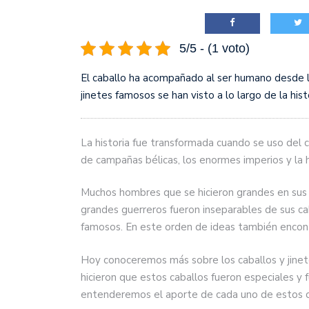
justicia en Venezuela, T
5/5 - (1 voto)
El caballo ha acompañado al ser humano desde lo
jinetes famosos se han visto a lo largo de la his
La historia fue transformada cuando se uso del 
de campañas bélicas, los enormes imperios y la h
Muchos hombres que se hicieron grandes en sus b
grandes guerreros fueron inseparables de sus ca
famosos. En este orden de ideas también encon
Hoy conoceremos más sobre los caballos y jinet
hicieron que estos caballos fueron especiales y 
entenderemos el aporte de cada uno de estos cab