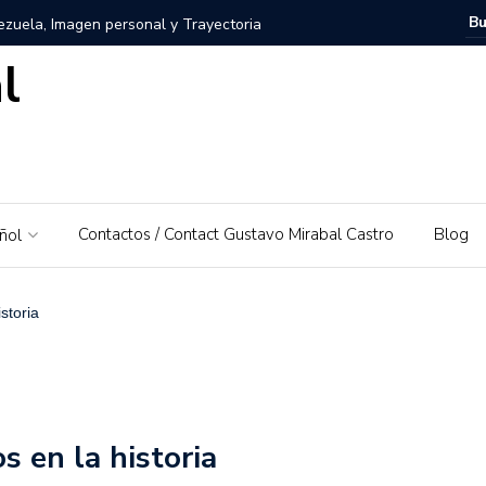
zuela, Imagen personal y Trayectoria
l
uela: Un amor por su tierra natal
ra – El Piedrazo: Un modelo de éxito integral y valores
ra la educación financiera de Gustavo Mirabal
Contactos / Contact Gustavo Mirabal Castro
Blog
ñol
Mirabal Castro
s, el padre de Gustavo Mirabal
Caballos Albinos
storia
 Guía de Herramientas y Casos de Uso Prácticos en
Puerto Rico que irá al Derby 2019
s en la historia
trañas de la ley: Una exploración sobre el acceso a la