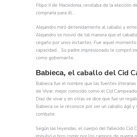
Filipo II de Macedonia, recelaba de la elección d
compraría para él…
Alejandro miró detenidamente al caballo y ente
Alejandro se movió de tal manera que el caballo
cegarlo por unos instantes. Fue aquel momento
capacidad… Su padre impresionado le compró inm
como gobernante.
el caballo del Cid 
Babieca,
Babieca fue el nombre que las fuentes literarias 
de Vivar, mejor conocido como el Cid Campeador.
Diaz de vivar y en otras se dice que fue un regalo
Babieca se le reconoce por ser un caballo ágil y
combate.
Según las leyendas, el cuerpo del fallecido Cid
impulsó e hizo correr por los campos de guerra p