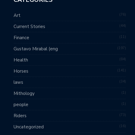
76
Art
44
Current Stories
11
Finance
197
Gustavo Mirabal (eng
84
Health
141
Horses
34
laws
1
Mithology
1
people
73
Riders
16
Uncategorized