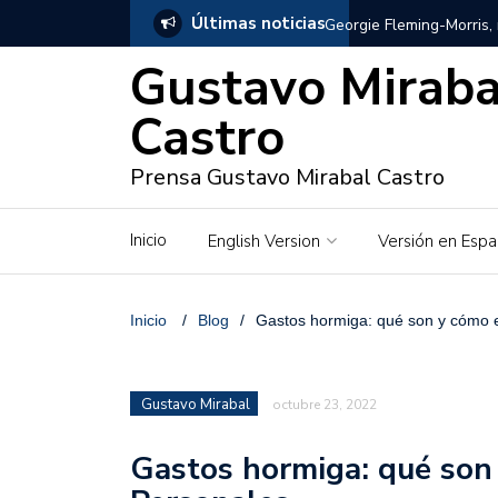
Últimas noticias
Georgie Fleming-Morris,
Gustavo Miraba
Gustavo Mirabal en Vene
Castro
Gustavo Mirabal y Venez
Prensa Gustavo Mirabal Castro
Gustavo Mirabal en la mi
inquebrantables
Inicio
English Version
Versión en Espa
Redes sociales y web pa
La Historia de Gustavo 
Inicio
/
Blog
/
Gastos hormiga: qué son y cómo e
Gustavo Mirabal Bustillo
Gustavo Mirabal
octubre 23, 2022
Qwen.ai para Empresas:
2026
Gastos hormiga: qué son 
José Ortiz el jinete de 