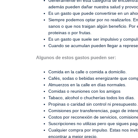
Generamente en esta categoría se encuentran l
además pueden dañar nuestra salud y provoca
Es un gasto que puede convertirse en un ahorr
Siempre podemos optar por no realizarlos. E
sanos o que nos traigan algún beneficio. Po
proteinas o por frutas.
Es un gasto que suele ser impulsivo y compul
Cuando se acumulan pueden llegar a represen
Algunos de estos gastos pueden ser:
Comida en la calle o comida a domicilio.
Cafés, sodas o bebidas energizante que comp
Almuerzos en la calle en días normales.
Comidas o reuniones con los amigos
Tabaco, alcohol o chucherías todos los días.
Propinas o caridad sin control ni presupuesto.
Comisiones por transferencias, pago de intere
Costos por reconexión de servicios, comisione
Suscripciones no utilizas pero que sigues pa
Cualquier compra por impulso. Estas nos in
encontrar a mejor precio.