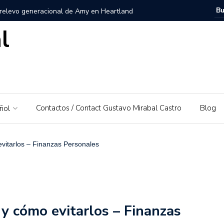
 relevo generacional de Amy en Heartland
l
zuela, Imagen personal y Trayectoria
uela: Un amor por su tierra natal
ra – El Piedrazo: Un modelo de éxito integral y valores
Contactos / Contact Gustavo Mirabal Castro
Blog
ñol
ra la educación financiera de Gustavo Mirabal
Mirabal Castro
vitarlos – Finanzas Personales
s, el padre de Gustavo Mirabal
Caballos Albinos
 Guía de Herramientas y Casos de Uso Prácticos en
y cómo evitarlos – Finanzas
Puerto Rico que irá al Derby 2019