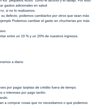
os “pequelos vicios” como el alcohol y el tabajo. Por esto
r gastos adicionales en salud.
o, si no lo realizamos.
n su defecto, podemos cambiarlos por otros que sean más
r ejemplo Podemos cambiar el gasto en chucherias por más
sivo.
tar entre un 10 % y un 20% de nuestros ingresos.
ramos a diario.
ses por pagar tarjetas de crédito fuera de tiempo.
s o intereses por pago tardío.
gando.
vitan a comprar cosas que no necesitamos o que podemos