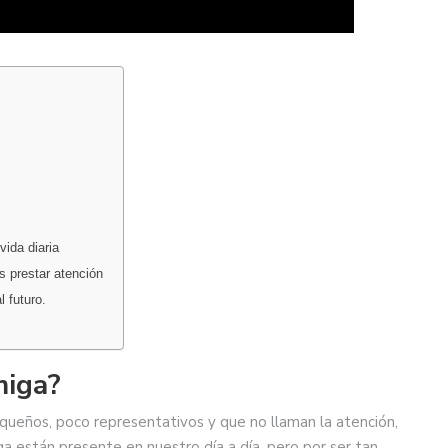
vida diaria
s prestar atención
 futuro.
miga?
equeños, poco representativos y que no llaman la atención,
 están presente en nuestro día a día, pero por ser tan