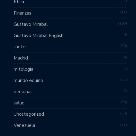
3
Ética
11
Finanzas
190
Gustavo Mirabal
9
Gustavo Mirabal English
70
jinetes
4
Madrid
5
mitología
25
mundo equino
7
personas
56
salud
56
Uncategorized
32
Venezuela