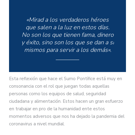
«Mirad a los verdaderos héroes
que salen a la luz en estos días.
No son los que tienen fama, dinero
y éxito, sino son los que se dan a sí
mismos para servir a los demás».
Esta reflexión que hace el Sumo Pontífice está muy en
consonancia con el rol que juegan todas aquellas
personas como los equipos de salud, seguridad
ciudadana y alimentación. Estos hacen un gran esfuerzo
en trabajar en pro de la humanidad ente estos
momentos adversos que nos ha dejado la pandemia del
coronavirus a nivel mundial.